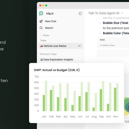
und
he
rten