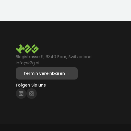
Blegistrasse 9, 6340 Baar, Switzerland
info@k2g.ai
Termin vereinbaren →
Folgen Sie uns