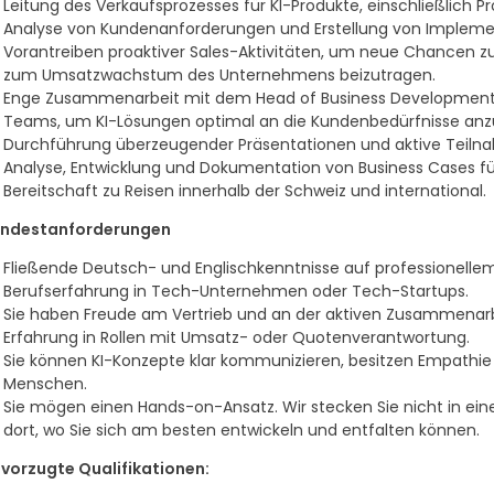
Leitung des Verkaufsprozesses für KI-Produkte, einschließlich P
Analyse von Kundenanforderungen und Erstellung von Implement
Vorantreiben proaktiver Sales-Aktivitäten, um neue Chancen 
zum Umsatzwachstum des Unternehmens beizutragen.
Enge Zusammenarbeit mit dem Head of Business Development, 
Teams, um KI-Lösungen optimal an die Kundenbedürfnisse anzu
Durchführung überzeugender Präsentationen und aktive Teiln
Analyse, Entwicklung und Dokumentation von Business Cases für
Bereitschaft zu Reisen innerhalb der Schweiz und international.
ndestanforderungen
Fließende Deutsch- und Englischkenntnisse auf professionellem
Berufserfahrung in Tech-Unternehmen oder Tech-Startups.
Sie haben Freude am Vertrieb und an der aktiven Zusammenarb
Erfahrung in Rollen mit Umsatz- oder Quotenverantwortung.
Sie können KI-Konzepte klar kommunizieren, besitzen Empathie u
Menschen.
Sie mögen einen Hands-on-Ansatz. Wir stecken Sie nicht in ei
dort, wo Sie sich am besten entwickeln und entfalten können.
vorzugte Qualifikationen: