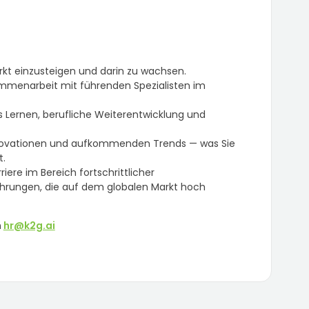
rkt einzusteigen und darin zu wachsen.
mmenarbeit mit führenden Spezialisten im
s Lernen, berufliche Weiterentwicklung und
innovationen und aufkommenden Trends — was Sie
t.
iere im Bereich fortschrittlicher
ahrungen, die auf dem globalen Markt hoch
n
hr@k2g.ai