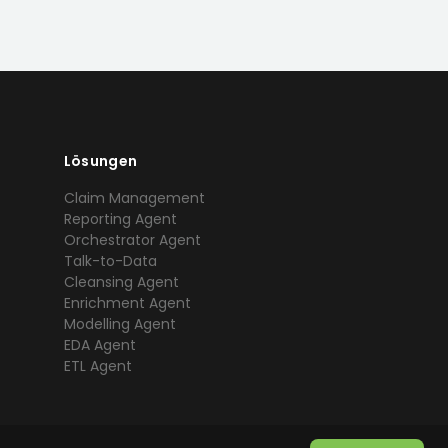
Lösungen
Claim Management
Reporting Agent
Orchestrator Agent
Talk-to-Data
Cleansing Agent
Enrichment Agent
Modelling Agent
EDA Agent
ETL Agent