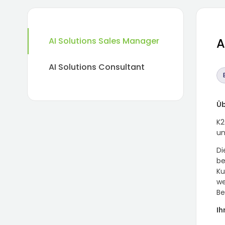
AI Solutions Sales Manager
A
AI Solutions Consultant
Üb
K2
un
Di
be
Ku
we
Be
Ih