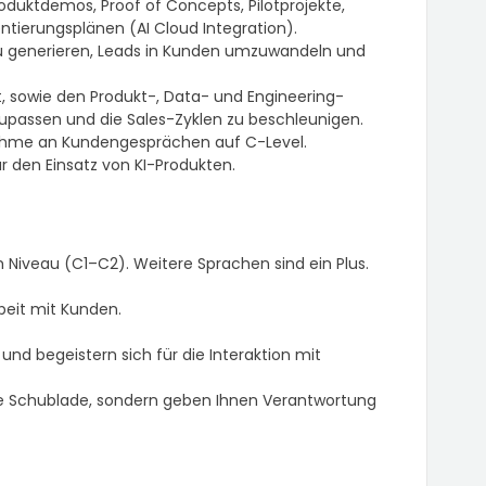
roduktdemos, Proof of Concepts, Pilotprojekte,
ierungsplänen (AI Cloud Integration).
zu generieren, Leads in Kunden umzuwandeln und
sowie den Produkt-, Data- und Engineering-
passen und die Sales-Zyklen zu beschleunigen.
ahme an Kundengesprächen auf C-Level.
 den Einsatz von KI-Produkten.
 Niveau (C1–C2). Weitere Sprachen sind ein Plus.
eit mit Kunden.
nd begeistern sich für die Interaktion mit
ne Schublade, sondern geben Ihnen Verantwortung